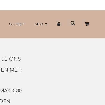
OUTLET
INFO
D JE ONS
EN MET:
 MAX €30
RDEN