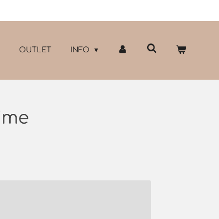
OUTLET
INFO
lime