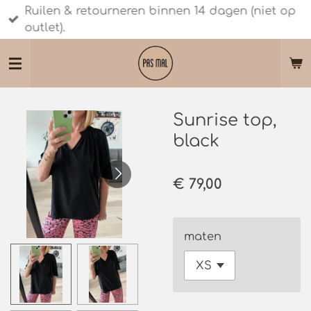
Ruilen & retourneren binnen 14 dagen (niet op
Ga
outlet).
direct
naar
de
hoofdinhoud
Sunrise top,
black
€ 79,00
maten