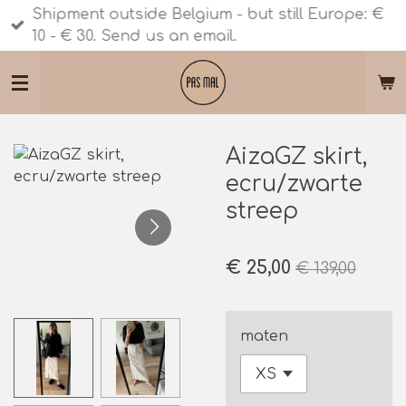
Shipment outside Belgium - but still Europe: €
Ga
10 - € 30. Send us an email.
direct
naar
de
hoofdinhoud
AizaGZ skirt,
ecru/zwarte
streep
€ 25,00
€ 139,00
maten