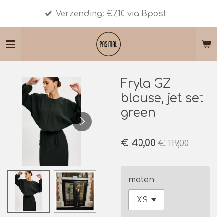
Shipmen
Ga
Verzending: €7,10 via Bpost
10 - € 
direct
naar
de
hoofdinhoud
Fryla GZ
blouse, jet set
green
€ 40,00
€ 119,00
maten