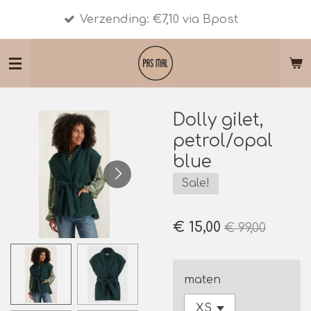
Shipmen
Ga
Verzending: €7,10 via Bpost
10 - € 
direct
naar
de
hoofdinhoud
Dolly gilet,
petrol/opal
blue
Sale!
€ 15,00
€ 99,00
maten