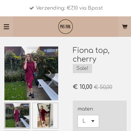
Ga
Verzending: €7,10 via Bpost
direct
naar
de
hoofdinhoud
Fiona top,
cherry
Sale!
€ 10,00
€ 50,00
maten