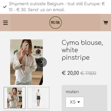
Shipment outside Belgium - but still Europe: €
Ga
10 - € 30. Send us an email.
direct
naar
de
hoofdinhoud
Cyma blouse,
white
pinstripe
€ 20,00
€ 119,00
maten