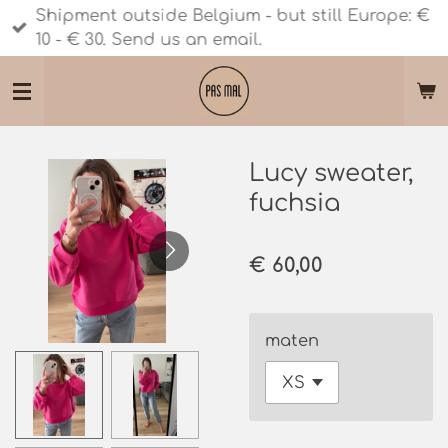
Shipment outside Belgium - but still Europe: €
Ga
10 - € 30. Send us an email.
direct
naar
de
hoofdinhoud
Lucy sweater,
fuchsia
€ 60,00
maten