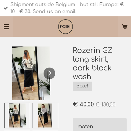
Shipment outside Belgium - but still Europe: €
Ga
10 - € 30. Send us an email.
direct
naar
de
hoofdinhoud
Rozerin GZ
long skirt,
dark black
wash
Sale!
€ 40,00
€ 130,00
maten