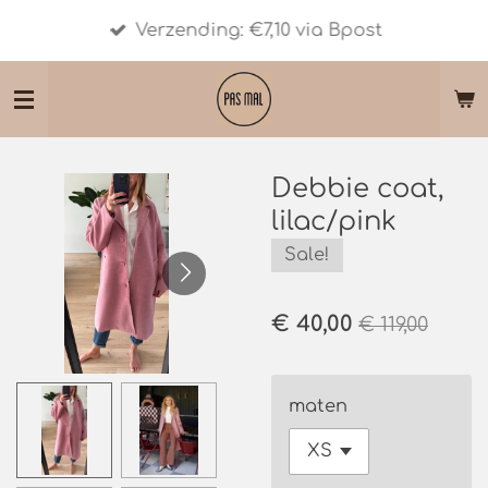
Ga
Verzending: €7,10 via Bpost
direct
naar
de
hoofdinhoud
Debbie coat,
lilac/pink
Sale!
€ 40,00
€ 119,00
maten