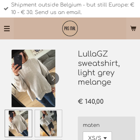
Shipment outside Belgium - but still Europe: €
Ga
10 - € 30. Send us an email.
direct
naar
de
hoofdinhoud
LullaGZ
sweatshirt,
light grey
melange
€ 140,00
maten