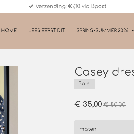
Verzending: €7,10 via Bpost
HOME
LEES EERST DIT
SPRING/SUMMER 2026
Casey dre
Sale!
€ 35,00
€ 80,00
maten