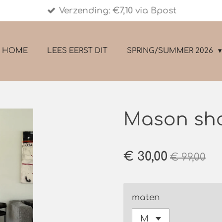
Verzending: €7,10 via Bpost
HOME
LEES EERST DIT
SPRING/SUMMER 2026
Mason shor
€ 30,00
€ 99,00
maten