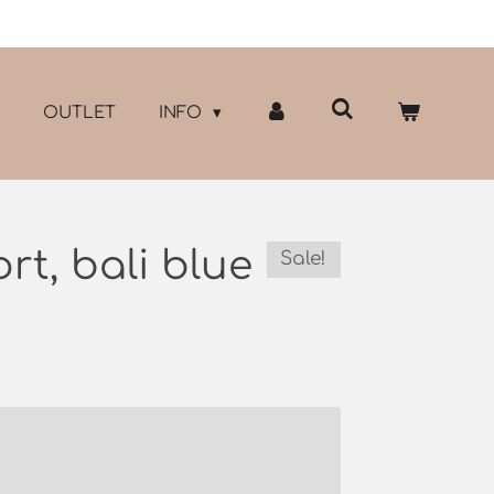
OUTLET
INFO
t, bali blue
Sale!