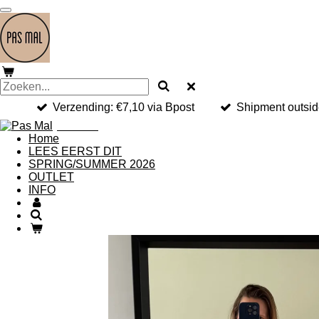
Ga
direct
naar
de
hoofdinhoud
Verzending: €7,10 via Bpost
Shipment outside
Pas Mal
Home
LEES EERST DIT
SPRING/SUMMER 2026
OUTLET
INFO