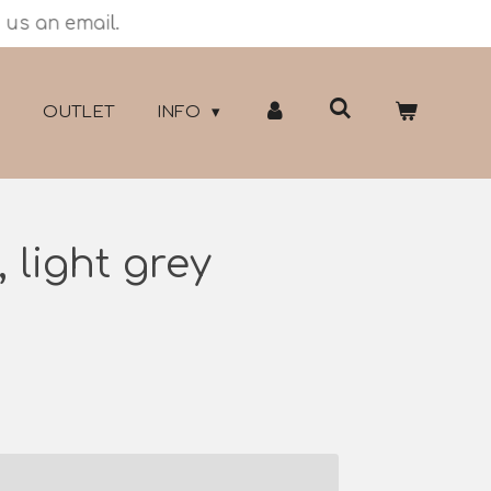
 us an email.
OUTLET
INFO
, light grey