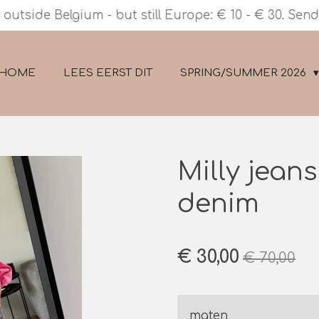
outside Belgium - but still Europe: € 10 - € 30. Send
HOME
LEES EERST DIT
SPRING/SUMMER 2026
Milly jeans
denim
€ 30,00
€ 70,00
maten