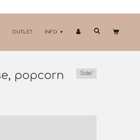
OUTLET
INFO
se, popcorn
Sale!