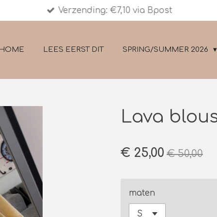
Verzending: €7,10 via Bpost
HOME
LEES EERST DIT
SPRING/SUMMER 2026
Lava blou
€ 25,00
€ 50,00
maten