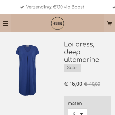
Shipment ou
Ga
Verzending: €7,10 via Bpost
10 - € 30. 
direct
naar
de
hoofdinhoud
Loi dress,
deep
ultamarine
Sale!
€ 15,00
€ 40,00
maten