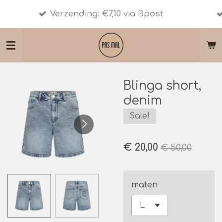
Shipment ou
Ga
erzending: €7,10 via Bpost
10 - € 30. S
direct
naar
de
hoofdinhoud
Blinga short,
denim
Sale!
€ 20,00
€ 50,00
maten