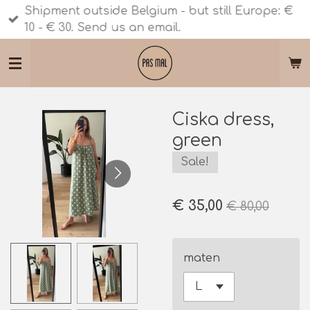
Shipment outside Belgium - but still Europe: €
Ga
10 - € 30. Send us an email.
direct
naar
de
hoofdinhoud
Ciska dress,
green
Sale!
€ 35,00
€ 80,00
maten