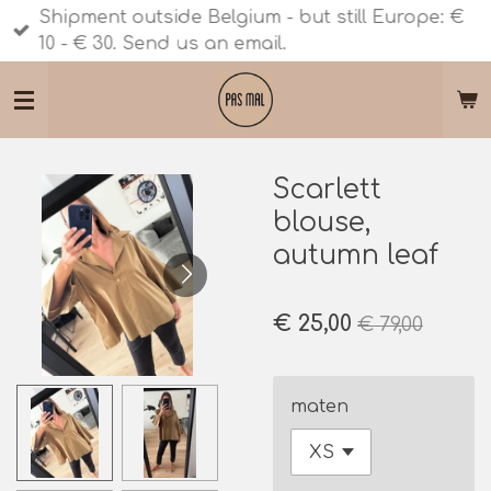
Shipment outside Belgium - but still Europe: €
Ga
10 - € 30. Send us an email.
direct
naar
de
hoofdinhoud
Scarlett
blouse,
autumn leaf
€ 25,00
€ 79,00
maten