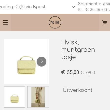
Shipment outside Belgium - bu
Ga
via Bpost
10 - € 30. Send us an email.
direct
naar
de
hoofdinhoud
Hvisk,
muntgroen
tasje
€ 35,00
€ 79,00
Uitverkocht