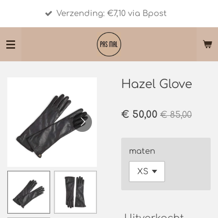
Shipmen
Ga
Verzending: €7,10 via Bpost
10 - € 
direct
naar
de
hoofdinhoud
Hazel Glove
€ 50,00
€ 85,00
maten