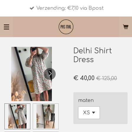
Ga
Verzending: €7,10 via Bpost
direct
naar
de
hoofdinhoud
Delhi Shirt
Dress
€ 40,00
€ 125,00
maten