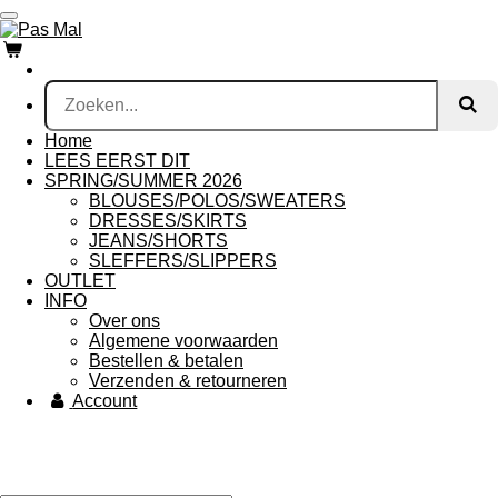
Ga
direct
naar
de
hoofdinhoud
Home
LEES EERST DIT
SPRING/SUMMER 2026
BLOUSES/POLOS/SWEATERS
DRESSES/SKIRTS
JEANS/SHORTS
SLEFFERS/SLIPPERS
OUTLET
INFO
Over ons
Algemene voorwaarden
Bestellen & betalen
Verzenden & retourneren
Account