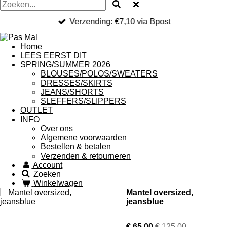
Verzending: €7,10 via Bpost
Pas Mal
Home
LEES EERST DIT
SPRING/SUMMER 2026
BLOUSES/POLOS/SWEATERS
DRESSES/SKIRTS
JEANS/SHORTS
SLEFFERS/SLIPPERS
OUTLET
INFO
Over ons
Algemene voorwaarden
Bestellen & betalen
Verzenden & retourneren
Account
Zoeken
Winkelwagen
Mantel oversized,
jeansblue
€ 65,00
€ 125,00