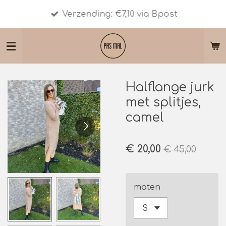
Ga
Verzending: €7,10 via Bpost
direct
naar
de
hoofdinhoud
Halflange jurk
met splitjes,
camel
€ 20,00
€ 45,00
maten