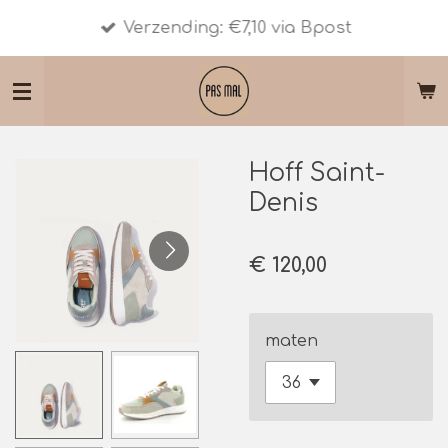
Ga
Verzending: €7,10 via Bpost
direct
naar
de
hoofdinhoud
Hoff Saint-
Denis
€ 120,00
maten