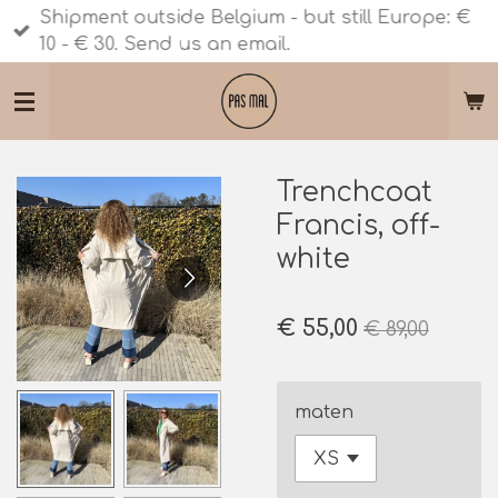
Shipment outside Belgium - but still Europe: €
Ga
10 - € 30. Send us an email.
direct
naar
de
hoofdinhoud
Trenchcoat
Francis, off-
white
€ 55,00
€ 89,00
maten