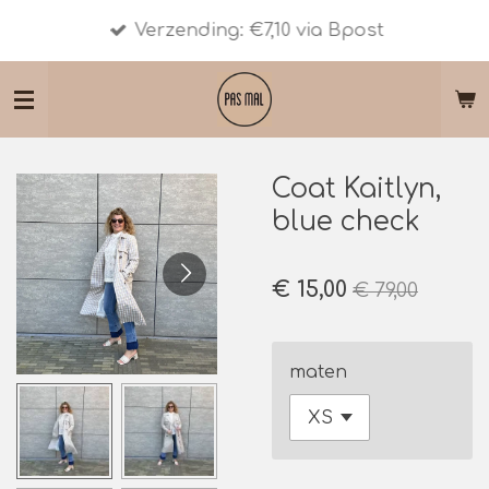
Ga
Verzending: €7,10 via Bpost
direct
naar
de
hoofdinhoud
Coat Kaitlyn,
blue check
€ 15,00
€ 79,00
maten