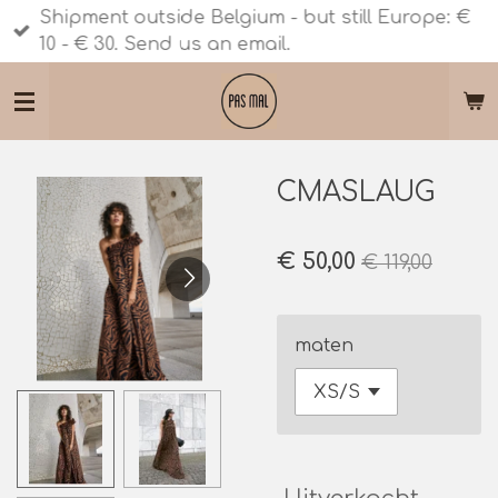
Shipment outside Belgium - but still Europe: €
Ga
10 - € 30. Send us an email.
direct
naar
de
hoofdinhoud
CMASLAUG
€ 50,00
€ 119,00
maten