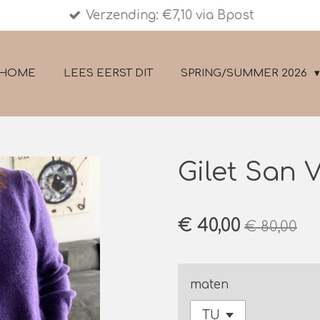
Verzending: €7,10 via Bpost
HOME
LEES EERST DIT
SPRING/SUMMER 2026
Gilet San 
€ 40,00
€ 80,00
maten