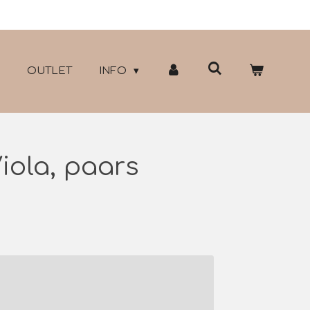
OUTLET
INFO
Viola, paars