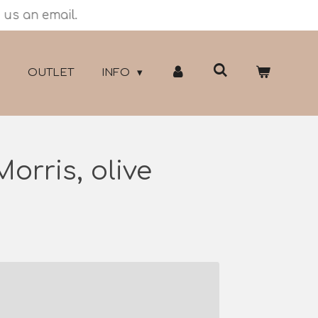
 us an email.
OUTLET
INFO
orris, olive