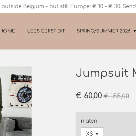
outside Belgium - but still Europe: € 10 - € 30. Send
HOME
LEES EERST DIT
SPRING/SUMMER 2026
Jumpsuit M
€ 60,00
€ 155,00
maten