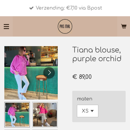
Ga
Verzending: €7,10 via Bpost
direct
naar
de
hoofdinhoud
Tiana blouse,
purple orchid
€ 89,00
maten