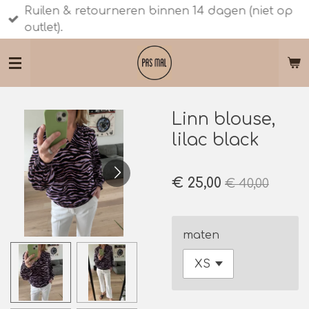
Ruilen & retourneren binnen 14 dagen (niet op
Ga
outlet).
direct
naar
de
hoofdinhoud
Linn blouse,
lilac black
€ 25,00
€ 40,00
maten