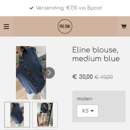
Ga
Verzending: €7,10 via Bpost
direct
naar
de
hoofdinhoud
Eline blouse,
medium blue
€ 30,00
€ 40,00
maten